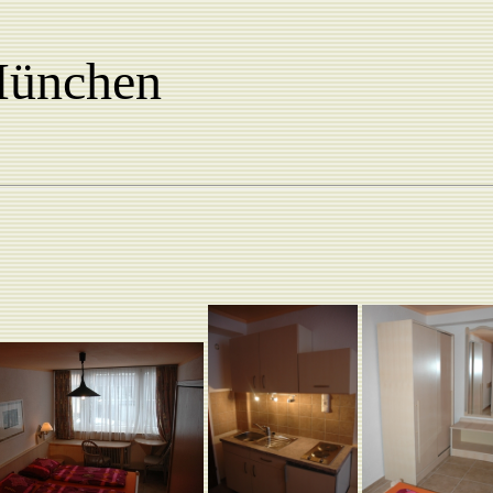
München
n