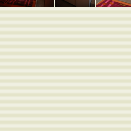
icht
nanlage